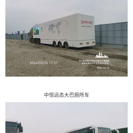
中恒远态大巴厕所
车