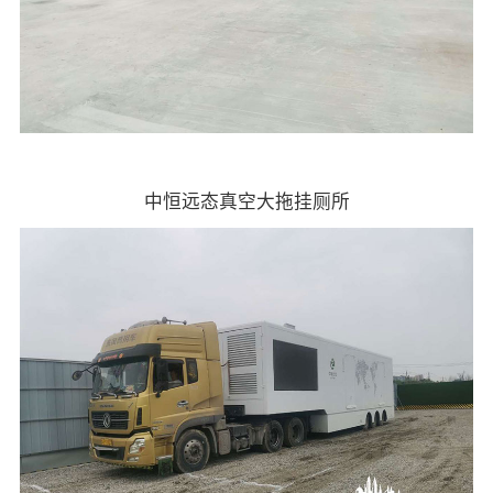
中恒远态真空大拖挂厕所