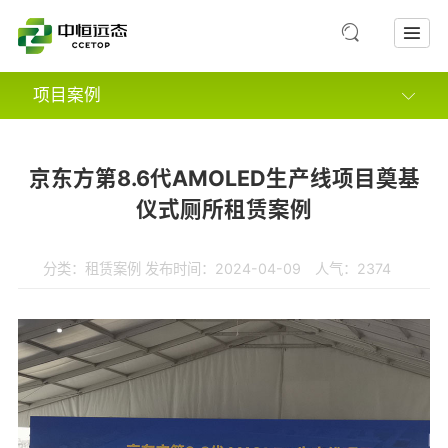
项目案例
市政案例
京东方第8.6代AMOLED生产线项目奠基
景区案例
仪式厕所租赁案例
综合体及其他案例
分类：
租赁案例
发布时间：2024-04-09 人气：2374
租赁案例