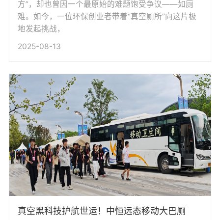
方”，却也曾因一个最原始的难题饱受争议——如厕
难。如今，一位环保创业者带着“真空厕所”向这片极
地发起挑战，
2025-08-13
真空黑科技护航世运！中恒远态移动大巴厕