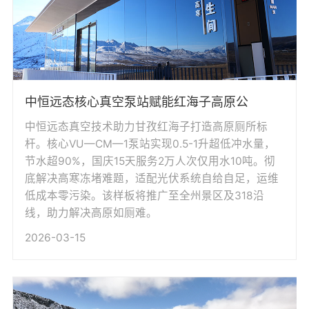
中恒远态核心真空泵站赋能红海子高原公
中恒远态真空技术助力甘孜红海子打造高原厕所标
杆。核心VU—CM—1泵站实现0.5-1升超低冲水量，
节水超90%，国庆15天服务2万人次仅用水10吨。彻
底解决高寒冻堵难题，适配光伏系统自给自足，运维
低成本零污染。该样板将推广至全州景区及318沿
线，助力解决高原如厕难。
2026-03-15