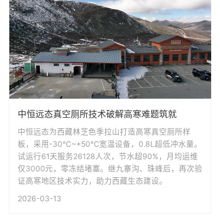
中恒远态真空厕所技术破解高寒难题筑就
中恒远态为西藏林芝色季拉山打造高寒真空厕所样
板，采用-30℃~+50℃宽温设备，0.8L超低冲水量。
试运行61天服务26128人次，节水超90%，月均运维
仅3000元，零冻结堵塞。继九寨沟、珠峰后，再次验
证高寒地区技术实力，助力西藏生态建设。
2026-03-13