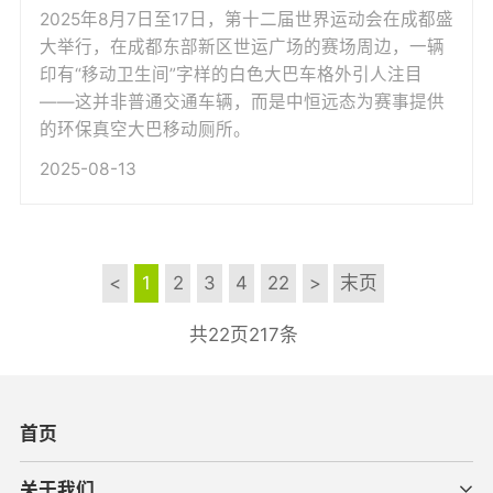
2025年8月7日至17日，第十二届世界运动会在成都盛
大举行，在成都东部新区世运广场的赛场周边，一辆
印有“移动卫生间”字样的白色大巴车格外引人注目
——这并非普通交通车辆，而是中恒远态为赛事提供
的环保真空大巴移动厕所。
2025-08-13
<
1
2
3
4
22
>
末页
共22页217条
首页
关于我们