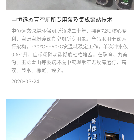
中恒远态真空厕所专用泵及集成泵站技术
中恒远态深耕环保厕所领域二十年，拥有72项核心专
利，自研自粉碎式真空厕所专用泵。产品采用干式运
行架构，-30℃~+50℃宽温域稳定工作，单次冲水仅
0.5-1升，自带粉碎功能彻底杜绝堵塞。在珠峰、九寨
沟、玉龙雪山等极端环境中实现常年无故障运行，高
效、节水、稳定、经济。
2026-03-24