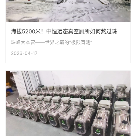
海拔5200米！中恒远态真空厕所如何熬过珠
珠峰大本营——世界之巅的“极限盲测”
2026-04-17