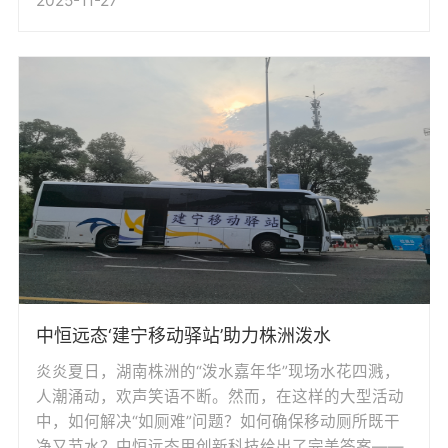
2025-11-27
中恒远态‘建宁移动驿站’助力株洲泼水
炎炎夏日，湖南株洲的“泼水嘉年华”现场水花四溅，
人潮涌动，欢声笑语不断。然而，在这样的大型活动
中，如何解决“如厕难”问题？如何确保移动厕所既干
净又节水？中恒远态用创新科技给出了完美答案——